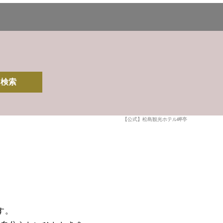
検索
【公式】松島観光ホテル岬亭
す。