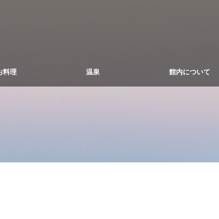
お料理
温泉
館内について