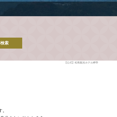
検索
【公式】松島観光ホテル岬亭
す。