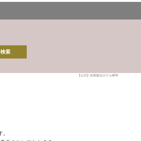
検索
【公式】松島観光ホテル岬亭
す。