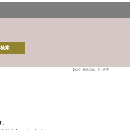
検索
【公式】松島観光ホテル岬亭
す。