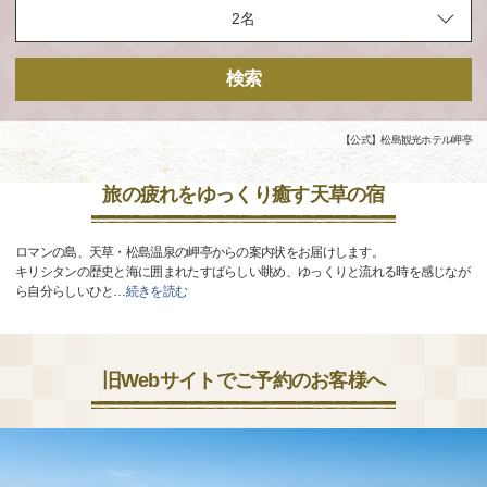
検索
【公式】松島観光ホテル岬亭
旅の疲れをゆっくり癒す天草の宿
ロマンの島、天草・松島温泉の岬亭からの案内状をお届けします。
キリシタンの歴史と海に囲まれたすばらしい眺め、ゆっくりと流れる時を感じなが
ら自分らしいひと
…
続きを読む
旧Webサイトでご予約のお客様へ