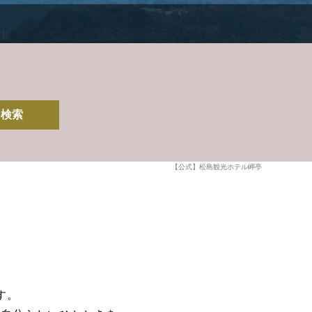
検索
【公式】松島観光ホテル岬亭
す。