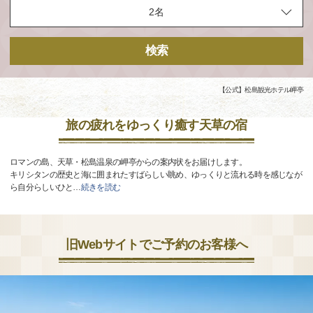
検索
【公式】松島観光ホテル岬亭
旅の疲れをゆっくり癒す天草の宿
ロマンの島、天草・松島温泉の岬亭からの案内状をお届けします。
キリシタンの歴史と海に囲まれたすばらしい眺め、ゆっくりと流れる時を感じなが
ら自分らしいひと
…
続きを読む
旧Webサイトでご予約のお客様へ