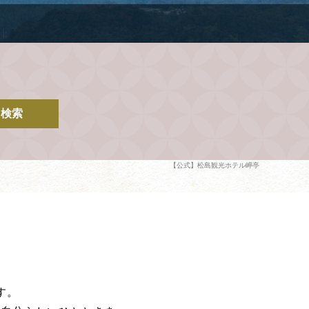
検索
【公式】松島観光ホテル岬亭
す。