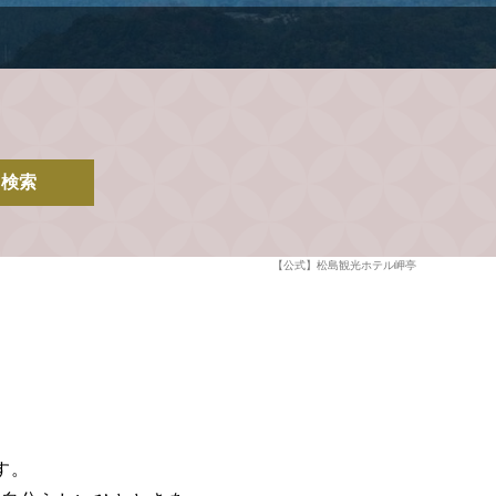
検索
【公式】松島観光ホテル岬亭
す。