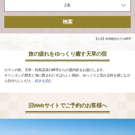
検索
【公式】松島観光ホテル岬亭
旅の疲れをゆっくり癒す天草の宿
ロマンの島、天草・松島温泉の岬亭からの案内状をお届けします。
キリシタンの歴史と海に囲まれたすばらしい眺め、ゆっくりと流れる時を感じなが
ら自分らしいひと
…
続きを読む
旧Webサイトでご予約のお客様へ