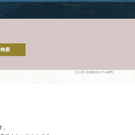
検索
【公式】松島観光ホテル岬亭
す。