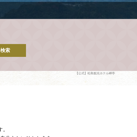
検索
【公式】松島観光ホテル岬亭
す。