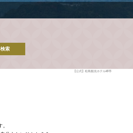
検索
【公式】松島観光ホテル岬亭
す。