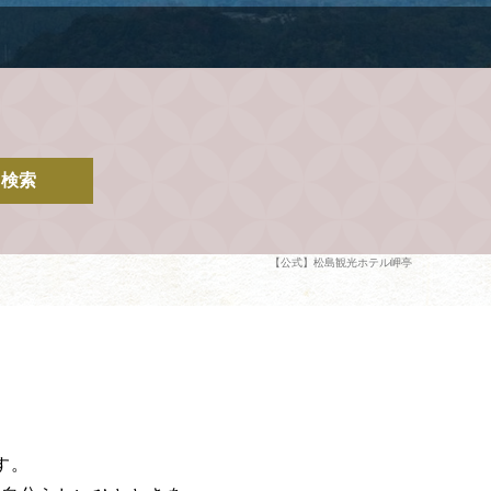
検索
【公式】松島観光ホテル岬亭
す。