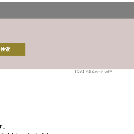
検索
【公式】松島観光ホテル岬亭
す。