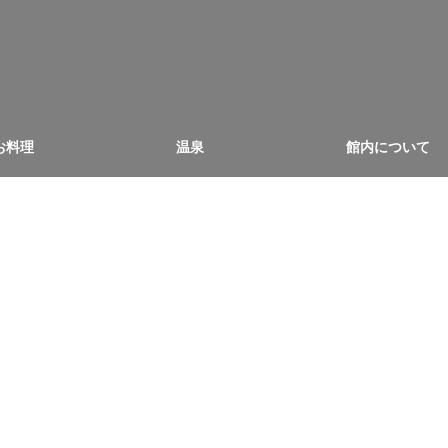
お料理
温泉
館内について