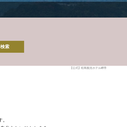
検索
【公式】松島観光ホテル岬亭
す。