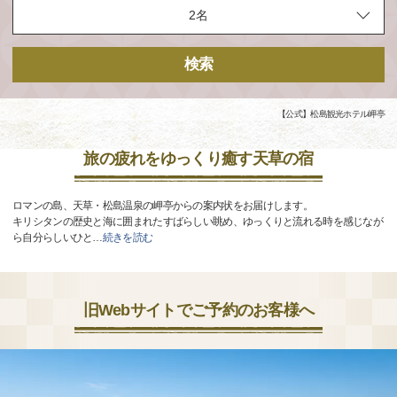
検索
【公式】松島観光ホテル岬亭
旅の疲れをゆっくり癒す天草の宿
ロマンの島、天草・松島温泉の岬亭からの案内状をお届けします。
キリシタンの歴史と海に囲まれたすばらしい眺め、ゆっくりと流れる時を感じなが
ら自分らしいひと
…
続きを読む
旧Webサイトでご予約のお客様へ