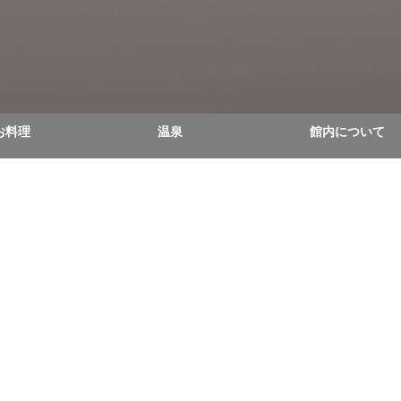
お料理
温泉
館内について