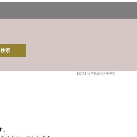
検索
【公式】松島観光ホテル岬亭
す。