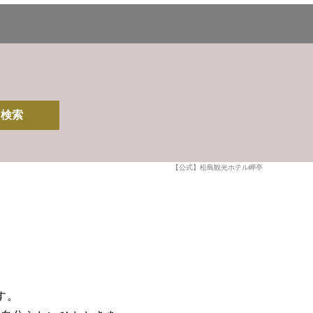
検索
【公式】松島観光ホテル岬亭
す。