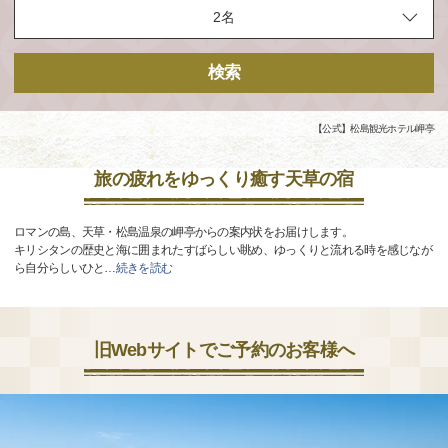
検索
【公式】松島観光ホテル岬亭
旅の疲れをゆっくり癒す天草の宿
ロマンの島、天草・松島温泉の岬亭からの案内状をお届けします。
キリシタンの歴史と海に囲まれたすばらしい眺め、ゆっくりと流れる時を感じなが
ら自分らしいひと
…
続きを読む
旧Webサイトでご予約のお客様へ